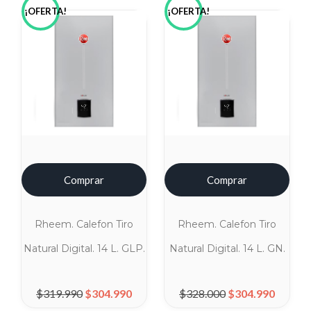
¡OFERTA!
¡OFERTA!
Comprar
Comprar
Rheem. Calefon Tiro
Rheem. Calefon Tiro
Natural Digital. 14 L. GLP.
Natural Digital. 14 L. GN.
El precio original era: $319.990.
El precio actual es: $304.990.
El precio original era: $328.000.
El precio actual es: $
$
319.990
$
304.990
$
328.000
$
304.990