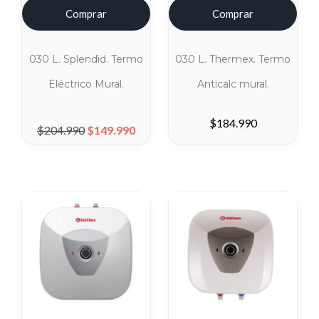
Comprar
Comprar
030 L. Splendid. Termo
030 L. Thermex. Termo
Eléctrico Mural.
Anticalc mural.
El precio original era: $204.990.
El precio actual es: $149.990.
$
184.990
$
204.990
$
149.990