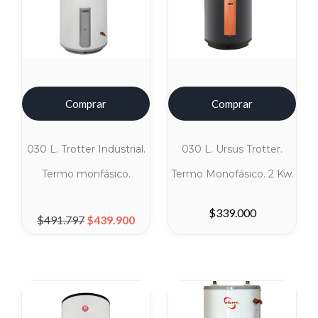
Comprar
Comprar
030 L. Trotter Industrial.
030 L. Ursus Trotter.
Termo monfásico.
Termo Monofásico. 2 Kw.
El precio original era: $491.797.
El precio actual es: $439.900.
$
339.000
$
491.797
$
439.900