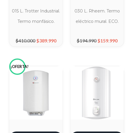
015 L. Trotter Industrial.
030 L. Rheem. Termo
Termo monfásico.
eléctrico mural. ECO.
El precio original era: $410.000.
El precio actual es: $389.990.
El precio original era: $194.990.
El precio actual es: $
$
410.000
$
389.990
$
194.990
$
159.990
¡OFERTA!