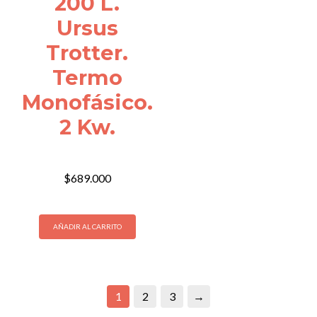
200 L.
Ursus
Trotter.
Termo
Monofásico.
2 Kw.
$
689.000
AÑADIR AL CARRITO
1
2
3
→