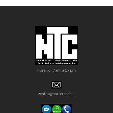
Horario: 9 am. a 17 pm.
ventas@norterchile.cl