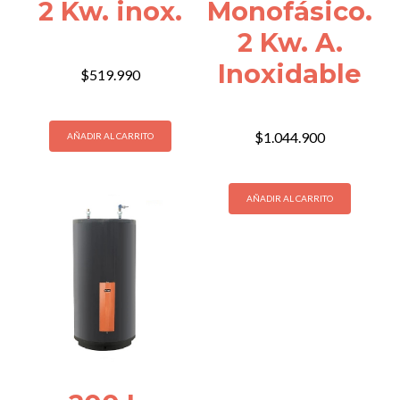
2 Kw. inox.
Monofásico.
2 Kw. A.
Inoxidable
$
519.990
$
1.044.900
AÑADIR AL CARRITO
AÑADIR AL CARRITO