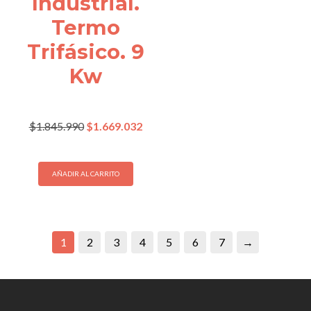
Industrial.
Termo
Trifásico. 9
Kw
El
El
$
1.845.990
$
1.669.032
precio
precio
original
actual
era:
es:
AÑADIR AL CARRITO
$1.845.990.
$1.669.032.
1
2
3
4
5
6
7
→