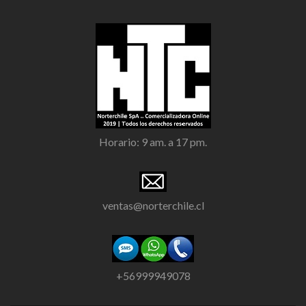
Horario: 9 am. a 17 pm.
ventas@norterchile.cl
+56999949078