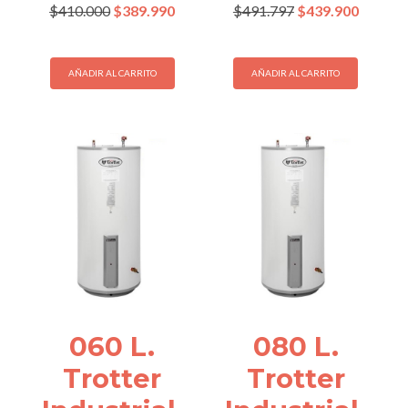
El
El
El
El
$
410.000
$
389.990
$
491.797
$
439.900
precio
precio
precio
precio
original
actual
original
actual
era:
es:
era:
es:
AÑADIR AL CARRITO
AÑADIR AL CARRITO
$410.000.
$389.990.
$491.797.
$439.90
060 L.
080 L.
Trotter
Trotter