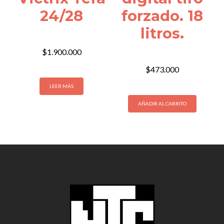
24/28
forzado. 18
litros.
$
1.900.000
$
473.000
LEER MÁS
AÑADIR AL CARRITO