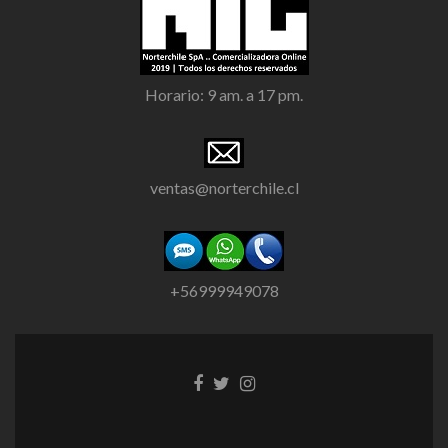
Horario: 9 am. a 17 pm.
ventas@norterchile.cl
+56999949078
Go to Facebook
Go to Twitter
Go to Instagram