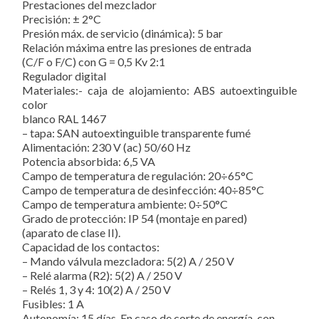
Prestaciones del mezclador
Precisión:
± 2°C
Presión máx. de servicio (dinámica):
5 bar
Relación máxima entre las presiones de entrada
(C/F o F/C) con G = 0,5 Kv
2:1
Regulador digital
Materiales:- caja de alojamiento:
ABS autoextinguible
color
blanco RAL 1467
– tapa:
SAN autoextinguible transparente fumé
Alimentación:
230 V (ac) 50/60 Hz
Potencia absorbida:
6,5 VA
Campo de temperatura de regulación:
20÷65°C
Campo de temperatura de desinfección:
40÷85°C
Campo de temperatura ambiente:
0÷50°C
Grado de protección:
IP 54 (montaje en pared)
(aparato de clase II).
Capacidad de los contactos:
– Mando válvula mezcladora:
5(2) A / 250 V
– Relé alarma (R2):
5(2) A / 250 V
– Relés 1, 3 y 4:
10(2) A / 250 V
Fusibles:
1 A
Autonomía:
15 días. En caso de corte de energía, con