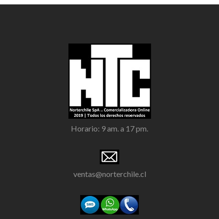
Horario: 9 am. a 17 pm.
ventas@norterchile.cl