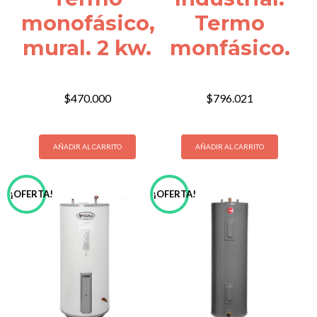
monofásico,
Termo
mural. 2 kw.
monfásico.
$
470.000
$
796.021
AÑADIR AL CARRITO
AÑADIR AL CARRITO
¡OFERTA!
¡OFERTA!