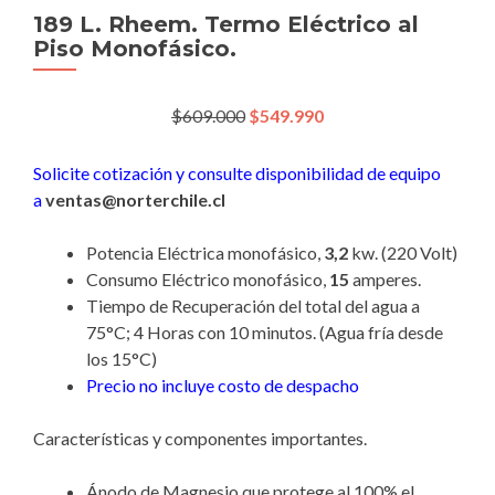
189 L. Rheem. Termo Eléctrico al
Piso Monofásico.
El
El
$
609.000
$
549.990
precio
precio
original
actual
Solicite cotización y consulte disponibilidad de equipo
era:
es:
a
ventas@norterchile.cl
$609.000.
$549.990.
Potencia Eléctrica monofásico,
3,2
kw. (220 Volt)
Consumo Eléctrico monofásico,
15
amperes.
Tiempo de Recuperación del total del agua a
75°C; 4 Horas con 10 minutos. (Agua fría desde
los 15°C)
Precio no incluye costo de despacho
Características y componentes importantes.
Ánodo de Magnesio que protege al 100% el