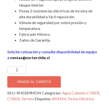
tanque interior.
Posee 2 resistencias eléctricas de Incoloy de
alta durabilidad y fácil reposición.
Válvula de seguridad por sobre presión y
temperatura.
Fabricado México.
3 años de Garantía.
Solicite cotización y consulte disponibilidad de equipo
a
ventas@norterchile.cl
189
L.
Rheem.
AÑADIR AL CARRITO
Termo
Eléctrico
SKU:
RH0189MON
Categorías:
Agua Caliente
,
CYBER
,
al
CYBER
,
Termos
Etiquetas:
RHEEM
,
Termo Eléctrico
Piso