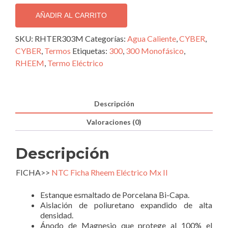
L.
Rheem.
AÑADIR AL CARRITO
Termo
Eléctrico
SKU:
RHTER303M
Categorías:
Agua Caliente
,
CYBER
,
al
CYBER
,
Termos
Etiquetas:
300
,
300 Monofásico
,
Piso
RHEEM
,
Termo Eléctrico
Monofásico.
cantidad
Descripción
Valoraciones (0)
Descripción
FICHA>>
NTC Ficha Rheem Eléctrico Mx II
Estanque esmaltado de Porcelana Bi-Capa.
Aislación de poliuretano expandido de alta
densidad.
Ánodo de Magnesio que protege al 100% el