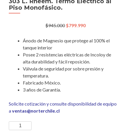
303 L. Rheem. Termo Eléctrico al
Piso Monofásico.
El precio original era: $945.000.
El precio actual es: $799.990.
$
945.000
$
799.990
Ánodo de Magnesio que protege al 100% el
tanque interior
Posee 2 resistencias eléctricas de Incoloy de
alta durabilidad y fácil reposición.
Válvula de seguridad por sobre presión y
temperatura.
Fabricado México.
3 años de Garantía.
Solicite cotización y consulte disponibilidad de equipo
a
ventas@norterchile.cl
303