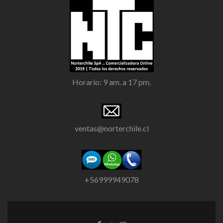
Horario: 9 am. a 17 pm.
ventas@norterchile.cl
+56999949078