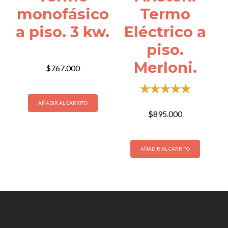
monofásico
Termo
a piso. 3 kw.
Eléctrico a
piso.
Merloni.
$
767.000
con
AÑADIR AL CARRITO
de 5
$
895.000
AÑADIR AL CARRITO