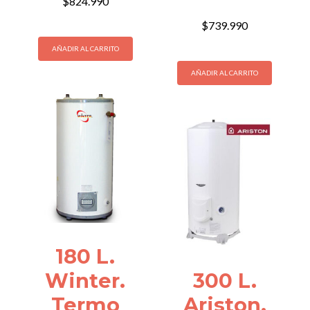
$
824.990
$
739.990
AÑADIR AL CARRITO
AÑADIR AL CARRITO
180 L.
Winter.
300 L.
Termo
Ariston.