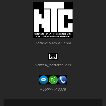
Horario: 9 am. a 17 pm.
ventas@norterchile.cl
+56999949078