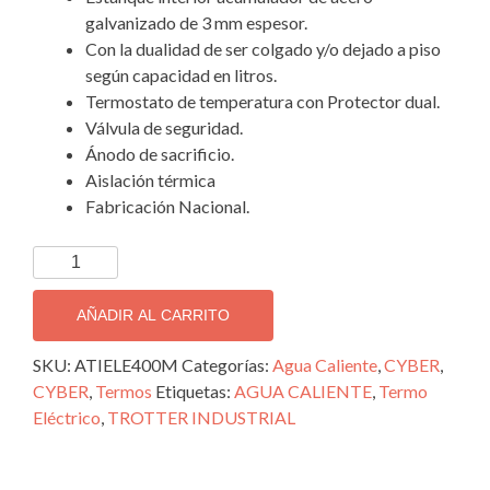
galvanizado de 3 mm espesor.
Con la dualidad de ser colgado y/o dejado a piso
según capacidad en litros.
Termostato de temperatura con Protector dual.
Válvula de seguridad.
Ánodo de sacrificio.
Aislación térmica
Fabricación Nacional.
400
L.
Trotter
AÑADIR AL CARRITO
Industrial.
Termo
SKU:
ATIELE400M
Categorías:
Agua Caliente
,
CYBER
,
monfásico.
CYBER
,
Termos
Etiquetas:
AGUA CALIENTE
,
Termo
cantidad
Eléctrico
,
TROTTER INDUSTRIAL